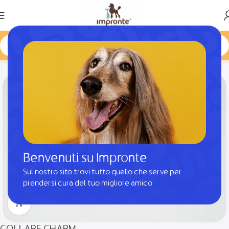
Home
Prodotto
COLLARE CHARM
Benvenuti su Impronte
Sul nostro sito trovi tutto quello che serve per
prendersi cura del tuo migliore amico
Clicca per ingrandire
COLLARE CHARM