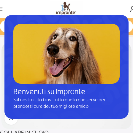
Home
Prodotto
COLLARE IN CUOIO
Benvenuti su Impronte
Sul nostro sito trovi tutto quello che serve per
prendersi cura del tuo migliore amico
Clicca per ingrandire
COLLARE IN CUOIO