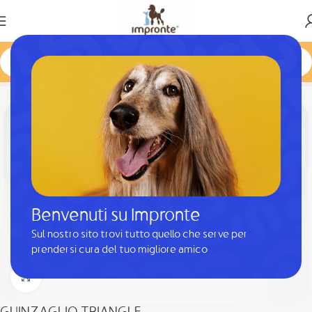
Home
Prodotto
GUINZAGLIO TRIANGLE
Benvenuti su Impronte
Sul nostro sito trovi tutto quello che serve per
prendersi cura del tuo migliore amico
Clicca per ingrandire
GUINZAGLIO TRIANGLE