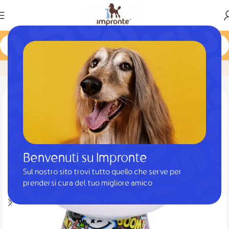
Home
Prodotto
M-PETS CIOTOLA PER CIBO IN CERAMICA TILTD
Benvenuti su Impronte
Sul nostro sito trovi tutto quello che serve per
prendersi cura del tuo migliore amico