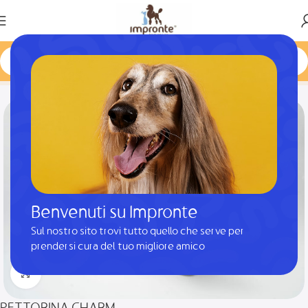
Home
Prodotto
PETTORINA CHARM
Benvenuti su Impronte
Sul nostro sito trovi tutto quello che serve per
prendersi cura del tuo migliore amico
Clicca per ingrandire
PETTORINA CHARM